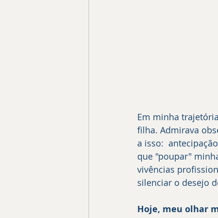
Em minha trajetóri
filha. Admirava ob
a isso:  antecipaçã
que "poupar" minha 
vivências profissio
silenciar o desejo 
Hoje, meu olhar me