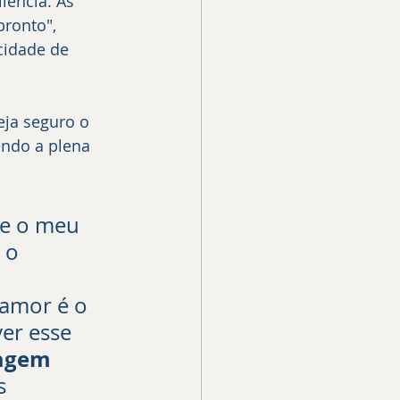
iência. As 
ronto", 
idade de 
ja seguro o 
endo a plena 
ue o meu 
 o 
 
 amor é o 
er esse 
zagem 
s 