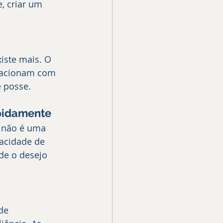
, criar um 
iste mais. O 
lacionam com 
 posse.
pidamente
 não é uma 
pacidade de 
de o desejo 
de 