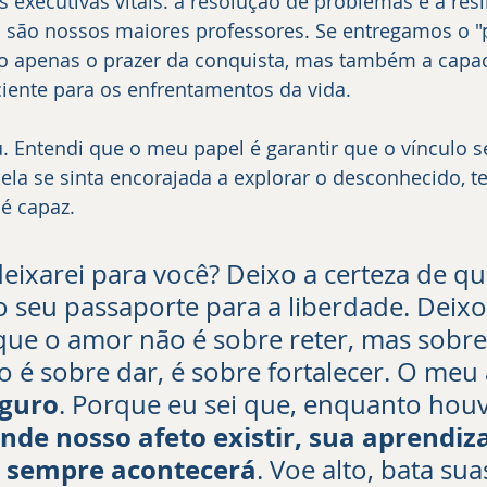
 executivas vitais: a resolução de problemas e a resil
a são nossos maiores professores. Se entregamos o "p
 apenas o prazer da conquista, mas também a capac
ciente para os enfrentamentos da vida.
 Entendi que o meu papel é garantir que o vínculo se
 ela se sinta encorajada a explorar o desconhecido, t
é capaz.
deixarei para você? Deixo a certeza de q
o seu passaporte para a liberdade. Deixo
ue o amor não é sobre reter, mas sobre
o é sobre dar, é sobre fortalecer. O meu
eguro
. Porque eu sei que, enquanto houv
nde nosso afeto existir, sua aprendi
a sempre acontecerá
. Voe alto, bata sua