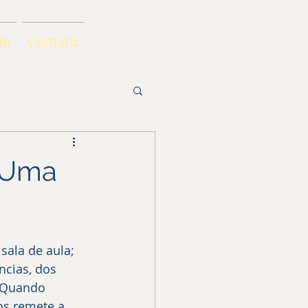
do
Contato
? Uma
ala de aula; 
ncias, dos 
. Quando 
s remete a 