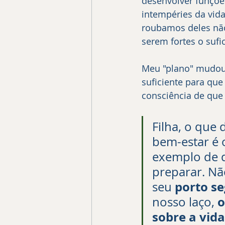
desenvolver funções
intempéries da vid
roubamos deles não
serem fortes o sufi
Meu "plano" mudou.
suficiente para que
consciência de que 
Filha, o que 
bem-estar é 
exemplo de q
preparar. Nã
porto s
seu 
o
nosso laço, 
sobre a vid