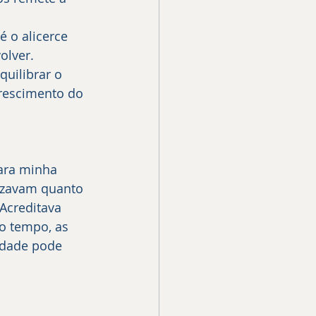
 o alicerce 
olver.
uilibrar o 
rescimento do 
ara minha 
izavam quanto 
Acreditava 
o tempo, as 
idade pode 