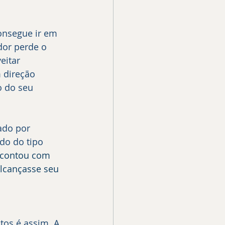
dor perde o 
itar 
 direção 
o do seu 
do do tipo 
 contou com 
lcançasse seu 
os é assim. A 