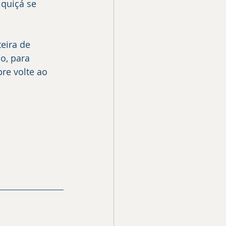
quiçá se 
eira de 
o, para 
e volte ao 