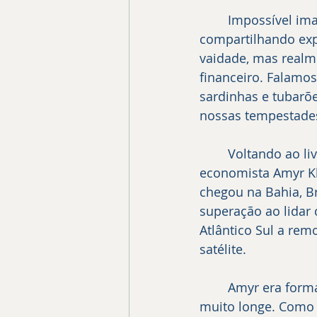
	Impossível imaginar que, passados mais de 30 anos estaria eu e ele novamente 
compartilhando expe
vaidade, mas realm
financeiro. Falamo
sardinhas e tubarõ
nossas tempestade
	Voltando ao livro... Ele conta a história da primeira grande façanha concluída pelo 
economista Amyr Kl
chegou na Bahia, Br
superação ao lidar 
Atlântico Sul a rem
satélite. 
	Amyr era formado em economia. Chegou a trabalhar em banco, mas não foi 
muito longe. Como 