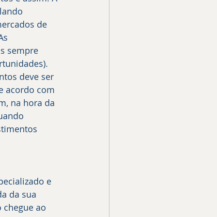
alando 
ercados de 
As 
s sempre 
rtunidades). 
ntos deve ser 
de acordo com 
im, na hora da 
quando 
stimentos 
pecializado e 
a da sua 
o chegue ao 