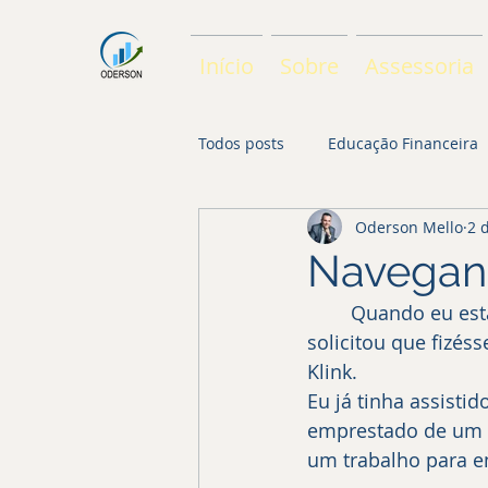
Início
Sobre
Assessoria
Todos posts
Educação Financeira
Oderson Mello
2 
Navegan
	Quando eu estava no último ano do ensino médio, meu professor de redação 
solicitou que fizés
Klink. 
Eu já tinha assisti
emprestado de um tio
um trabalho para e