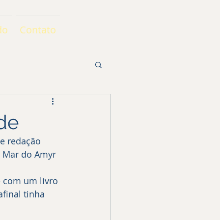
do
Contato
de
e Mar do Amyr 
e com um livro 
final tinha 