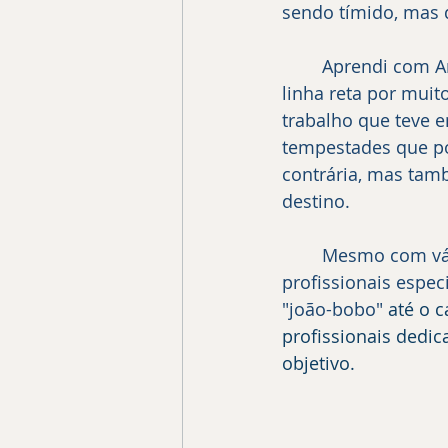
sendo tímido, mas 
	Aprendi com Amyr que navegando em meio a tempestade não se consegue ir em 
linha reta por muit
trabalho que teve 
tempestades que por
contrária, mas tam
destino. 
	Mesmo com várias habilidades, Amyr Klink alcançou sua meta apoiado por 
profissionais espec
"joão-bobo" 
até o 
profissionais dedi
objetivo.