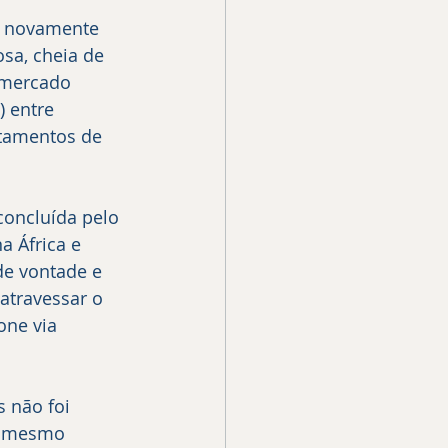
sa, cheia de 
 mercado 
 entre 
ntamentos de 
 África e 
de vontade e 
atravessar o 
one via 
, mesmo 