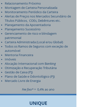
Relacionamento Próximo
Montagem de Carteira Personalizada
Monitoramento Periódico da Carteira
Alertas de Preços nos Mercados Secundário de
T
ítulos Públicos, COEs, Debêntures etc.
Planejamento da Aposentadoria
Planejamento Sucessório
Gerenciamento de risco e blindagem
patrimonial
Carteira Administrada (Local e/ou Global)
Todos os Ramos de Seguros com exceção de
automóvel
Mentoria Financeira
Imóveis
Alocação Internacional com B
anking
Otimização e
Recuperação Tributária
Gestão de Caixa (PJ)
Plano de Saúde e Odontológico (PJ)
Mercado Livre de Energia
Fee fixo*
= 0,4% ao ano
UNIQUE