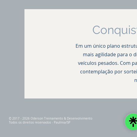
Conquis
Em um único plano estrutu
mais agilidade para o 
veículos pesados.
Com par
contemplação por sorteio
n
© 2017 - 2026 Oderson Treinamento & Desenvolvimento
Todos os direitos reservados - Paulínia/SP