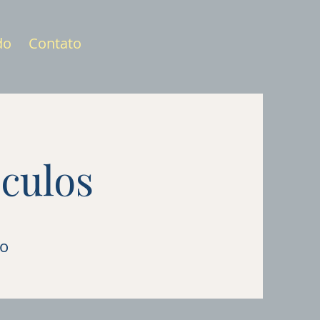
do
Contato
culos
to