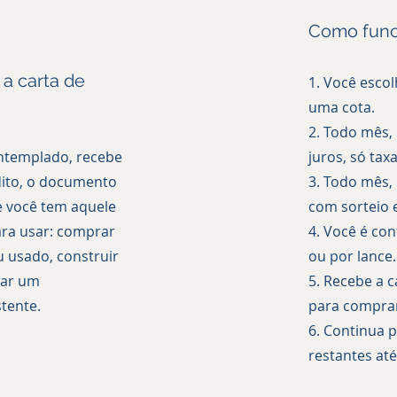
Como funci
 a carta de
1. Você esco
uma cota.
2. Todo mês,
ntemplado, recebe
juros, só tax
dito, o documento
3. Todo mês,
 você tem aquele
com sorteio e
ara usar: comprar
4. Você é co
 usado, construir
ou por lance.
tar um
5. Recebe a c
tente.
para comprar
6. Continua 
restantes até