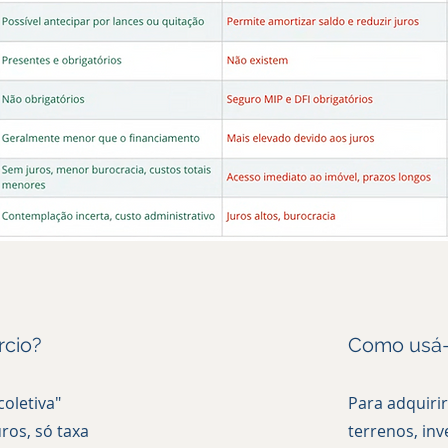
rcio?
Como usá-
oletiva"
Para adquiri
ros, só taxa
terrenos, in