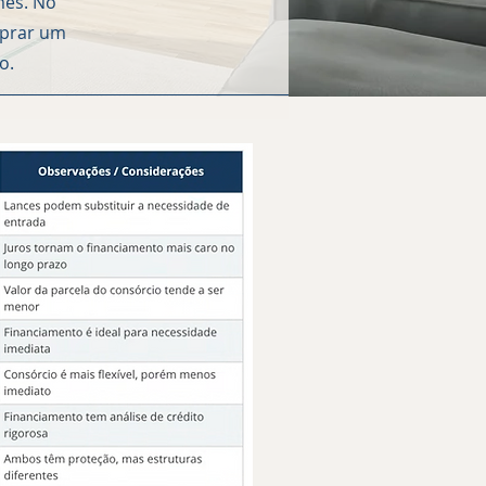
mês. No
mprar um
o.