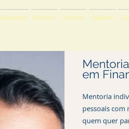
 education
Serviços
Serviços
Cashme
Co
Mentori
em Finan
Mentoria indiv
pessoais com 
quem quer par