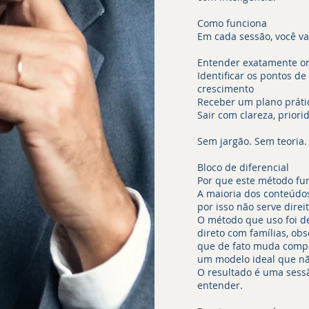
Como funciona
Em cada sessão, você va
Entender exatamente on
Identificar os pontos d
crescimento
Receber um plano prátic
Sair com clareza, prior
Sem jargão. Sem teoria.
Bloco de diferencial
Por que este método fu
A maioria dos conteúdos
por isso não serve dire
O método que uso foi d
direto com famílias, ob
que de fato muda compo
um modelo ideal que nã
O resultado é uma sess
entender.