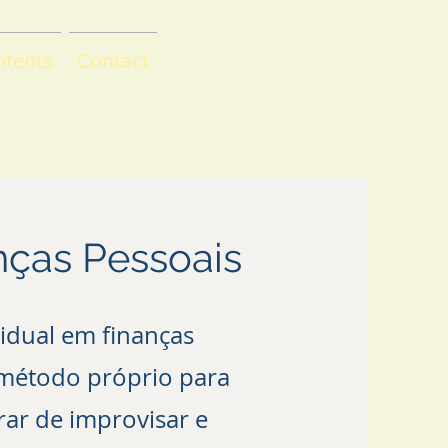
ntents
Contact
a
ças Pessoais
idual em finanças
método próprio para
ar de improvisar e