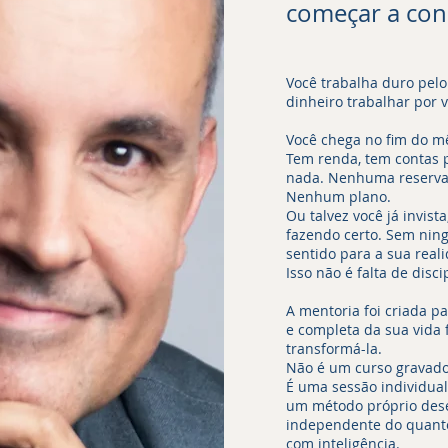
começar a cons
Você trabalha duro pelo
dinheiro trabalhar por v
Você chega no fim do mê
Tem renda, tem contas 
nada. Nenhuma reserva
Nenhum plano.
Ou talvez você já invist
fazendo certo. Sem ning
sentido para a sua real
Isso não é falta de disci
A mentoria foi criada pa
e completa da sua vida
transformá-la.
Não é um curso gravado
É uma sessão individual
um método próprio des
independente do quanto
com inteligência.