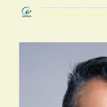
Start
About Us
Financial