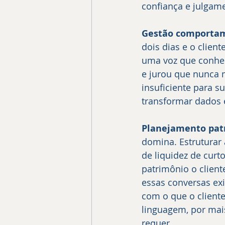
confiança e julgam
Gestão comporta
dois dias e o clien
uma voz que conheç
e jurou que nunca m
insuficiente para s
transformar dados 
Planejamento patr
domina. Estruturar 
de liquidez de curt
patrimônio o clien
essas conversas exi
com o que o client
linguagem, por mai
requer.