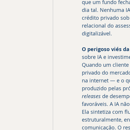
que um fundo fecha
dia tal. Nenhuma I
crédito privado sob
relacional do asse
digitalizável.
O perigoso viés da 
sobre IA e investi
Quando um cliente 
privado do mercado,
na internet — e o q
produzido pelas pró
releases
 de desempe
favoráveis. A IA nã
Ela sintetiza com f
estruturalmente, e
comunicação. O resu