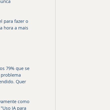
nunca 
l para fazer o 
a hora a mais 
dos 79% que se 
o problema 
endido. Quer 
ivamente como 
"Uso IA para 