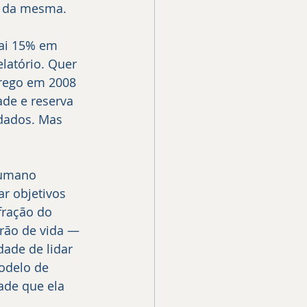
es da mesma.
ai 15% em 
latório. Quer 
rego em 2008 
ade e reserva 
 dados. Mas 
humano 
r objetivos 
fração do 
rão de vida — 
dade de lidar 
odelo de 
ade que ela 