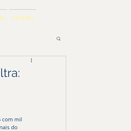
do
Contato
tra:
 com mil 
nais do 