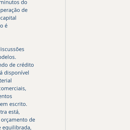
 minutos do 
operação de 
capital 
o é 
discussões 
delos. 
do de crédito 
á disponível 
erial 
comerciais, 
entos 
em escrito. 
ra está, 
s orçamento de 
 equilibrada, 