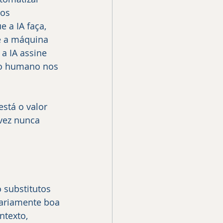
ios 
 a IA faça, 
e a máquina 
a IA assine 
to humano nos 
stá o valor 
vez nunca 
 substitutos 
nariamente boa 
ntexto, 