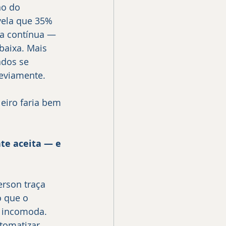
no do 
vela que 35% 
ma contínua — 
baixa. Mais 
dos se 
eviamente.
eiro faria bem 
te aceita — e 
rson traça 
o que o 
o incomoda. 
tomatizar 