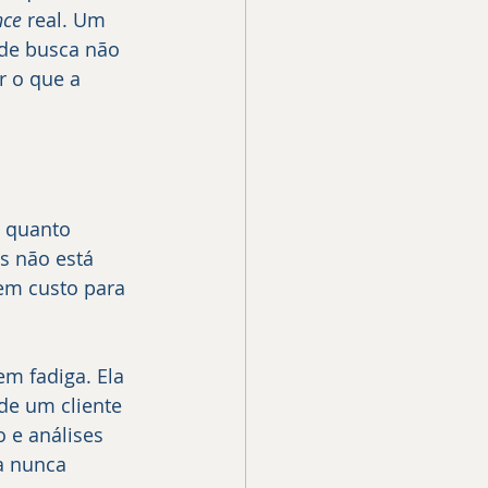
nce
 real. Um 
de busca não 
 o que a 
o quanto 
s não está 
em custo para 
em fadiga. Ela 
 de um cliente 
 e análises 
a nunca 