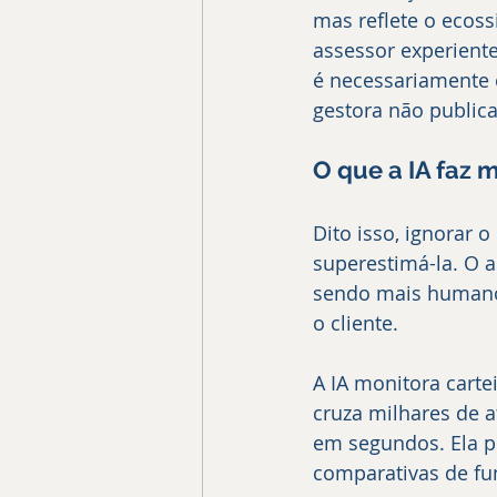
mas reflete o ecos
assessor experient
é necessariamente 
gestora não publica
O que a IA faz
Dito isso, ignorar 
superestimá-la. O a
sendo mais humano 
o cliente.
A IA monitora carte
cruza milhares de a
em segundos. Ela p
comparativas de fu