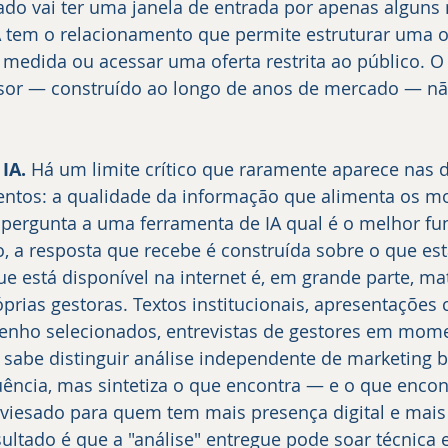
do vai ter uma janela de entrada por apenas alguns
A tem o relacionamento que permite estruturar uma 
 medida ou acessar uma oferta restrita ao público. O 
ssor — construído ao longo de anos de mercado — nã
IA.
 Há um limite crítico que raramente aparece nas 
mentos: a qualidade da informação que alimenta os mo
pergunta a uma ferramenta de IA qual é o melhor fun
 a resposta que recebe é construída sobre o que est
ue está disponível na internet é, em grande parte, mat
prias gestoras. Textos institucionais, apresentações 
nho selecionados, entrevistas de gestores em mom
o sabe distinguir análise independente de marketing b
luência, mas sintetiza o que encontra — e o que encont
nviesado para quem tem mais presença digital e mai
ltado é que a "análise" entregue pode soar técnica e