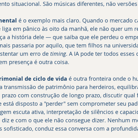
ento situacional. São músicas diferentes, não versõ
mental
 é o exemplo mais claro. Quando o mercado c
te liga em pânico às oito da manhã, ele não quer um re
a a história dele — que saiba que ele perdeu o emp
ais passaria por aquilo, que tem filhos na universid
ustentar um erro de 
timing
. A IA pode ter todos esses
em presença é outra coisa.
imonial de ciclo de vida
 é outra fronteira onde o 
a transmissão de patrimônio para herdeiros, equilibra
o prazo com construção de longo prazo, discutir qual 
te está disposto a "perder" sem comprometer seu pad
gem escuta ativa, interpretação de silêncios e capaci
e diz e com o que ele não consegue dizer. Nenhum m
s sofisticado, conduz essa conversa com a profundid