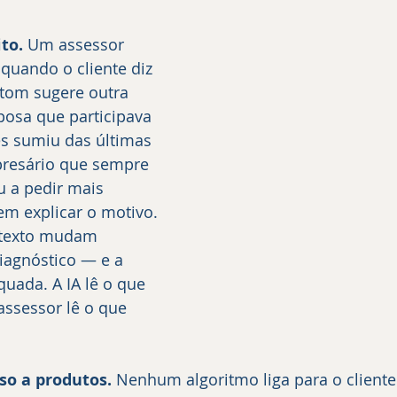
to.
 Um assessor 
quando o cliente diz 
tom sugere outra 
posa que participava 
es sumiu das últimas 
resário que sempre 
u a pedir mais 
m explicar o motivo. 
ntexto mudam 
agnóstico — e a 
ada. A IA lê o que 
assessor lê o que 
so a produtos.
 Nenhum algoritmo liga para o client