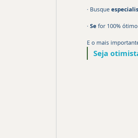
· Busque 
especiali
· 
Se
 for 100% ótimo
E o mais importante
Seja otimista