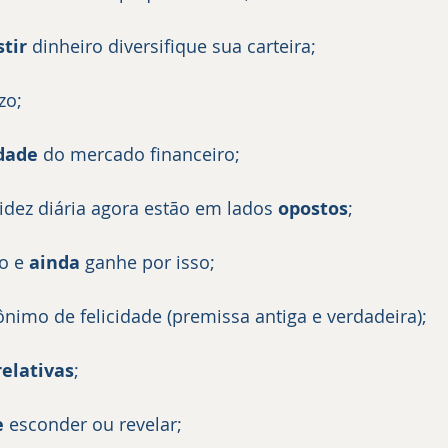
stir
 dinheiro diversifique sua carteira;
zo;
idade
 do mercado financeiro;
idez diária agora estão em lados 
opostos
;
o e 
ainda
 ganhe por isso;
ônimo de felicidade (premissa antiga e verdadeira);
relativas
;
e
 esconder ou revelar;