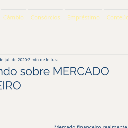
Câmbio
Consórcios
Empréstimo
Conteú
de jul. de 2020
2 min de leitura
ndo sobre MERCADO
EIRO
	Mercado financeiro realmente nunca foi a 