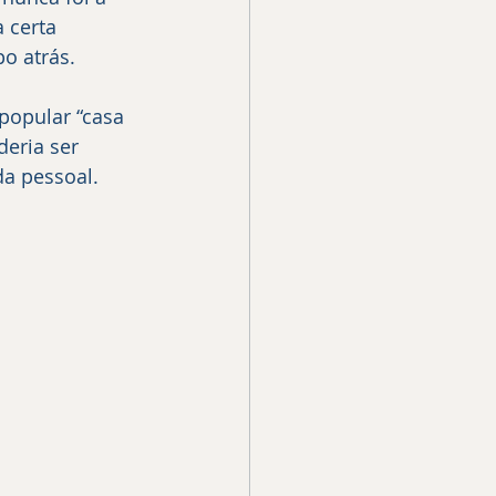
 certa 
o atrás.
deria ser 
da pessoal.