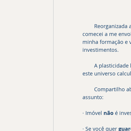
	Reorganizada as estratégias financeiras e emocionais do casal, paulatinamente 
comecei a me envolv
minha formação e v
investimentos.
	A plasticidade humana é surpreendente, não é?! Agora, estou eu aqui rendida a 
	Compartilho abaixo o que aprendi com alguns dos maiores especialistas no 
assunto:
· Imóvel 
não
 é inve
· Se você quer 
guar