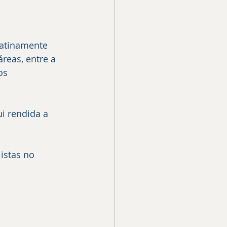
reas, entre a 
os 
este universo calculado e imprevisível chamado: MERCADO FINANCEIRO.	