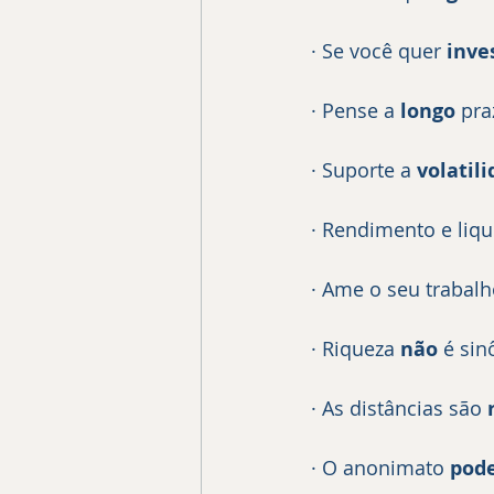
· Se você quer 
inve
· Pense a 
longo
 pra
· Suporte a 
volatil
· Rendimento e liqu
· Ame o seu trabalh
· Riqueza 
não
 é sin
· As distâncias são 
· O anonimato 
pod