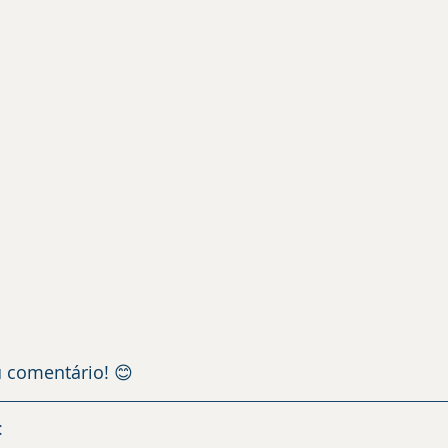
u comentário! 😊
: